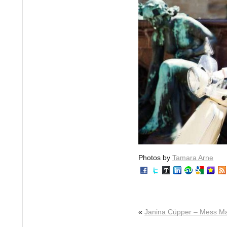
Photos by
Tamara Arne
«
Janina Cüpper – Mess M