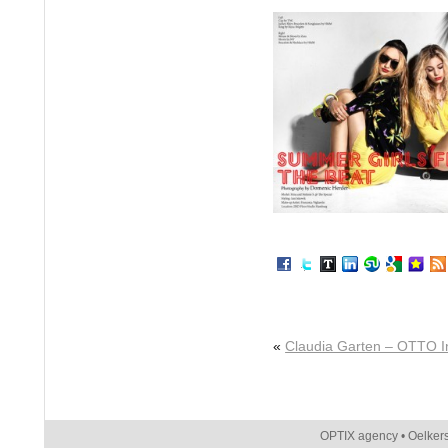
«
Claudia Garten – OTTO In
OPTIX agency • Oelker