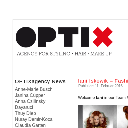
Iani Iskowik – Fash
OPTIXagency News
Publiziert
11. Februar 2016
Anne-Marie Busch
Janina Cüpper
Welcome
Iani
in our Team !
Anna Czilinsky
Dayaruci
Thuy Diep
Nuray Demir-Koca
Claudia Garten